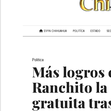
EVYN CHIHUAHUA
POLITÍCA
ESTADO
SE
Politica
Más logros 
Ranchito la
gratuita tr