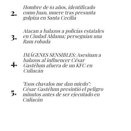
Hombre de 61 años, identificado
como Juan, muere tras presunta
golpiza en Santa Cecilia
Atacan a balazos a policías estatales
en Ciudad Aldama; perseguían una
Ram robada
IMÁGENES SENSIBLES: Asesinan a
balazos al influencer César
Gastélum afuera de un KFC en
Culiacán
"Esos chavalos me dan miedo":
César Gastélum presintió el peligro
minutos antes de ser ejecutado en
Culiacán