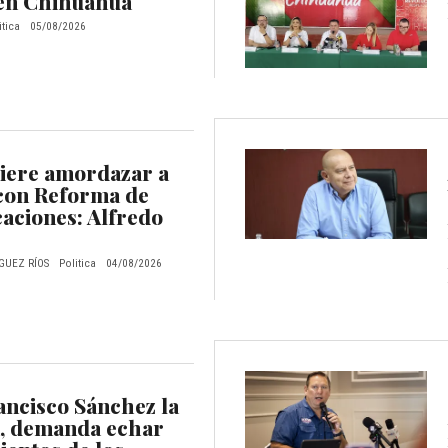
en Chihuahua
itica
05/08/2026
ere amordazar a
 con Reforma de
aciones: Alfredo
GUEZ RÍOS
Politica
04/08/2026
ncisco Sánchez la
, demanda echar