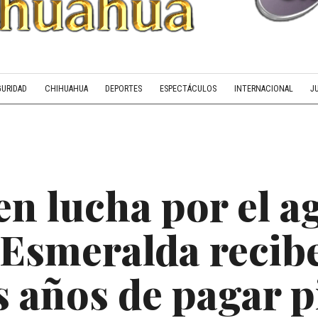
GURIDAD
CHIHUAHUA
DEPORTES
ESPECTÁCULOS
INTERNACIONAL
J
en lucha por el a
 Esmeralda recib
as años de pagar 