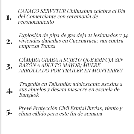
CANACO SERVYTUR Chihuahua celebra el Día
del Comerciante con ceremonia de
reconocimiento
Explosión de pipa de gas deja 22 lesionados y 34
viviendas dañadas en Cuernavaca; van contra
empresa Tomza
CÁMARA GRABA A SUJETO QUE EMPUJA SIN
RAZÓN A ADULTO MAYOR; MUERE
ARROLLADO POR TRÁILER EN MONTERREY
Tragedia en Tailandia: adolescente asesina a
sus abuelos y desata masacre en escuela de
Bangkok
Prevé Protección Civil Estatal lluvias, viento y
clima cálido para este fin de semana