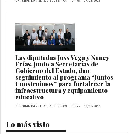
CHRISTIAN DANIEL RODRIGUEZ RÍOS
Politica
07/08/2026
Las diputadas Joss Vega y Nancy
Frías, junto a Secretarías de
Gobierno del Estado, dan
seguimiento al programa “Juntos
Construimos” para fortalecer la
infraestructura y equipamiento
educativo
CHRISTIAN DANIEL RODRIGUEZ RÍOS
Politica
07/08/2026
Lo más visto