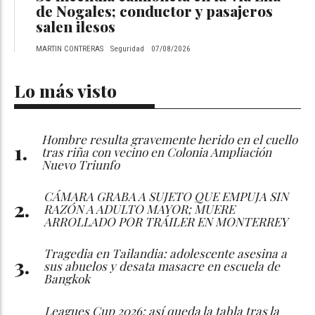
de Nogales; conductor y pasajeros
salen ilesos
MARTIN CONTRERAS
Seguridad
07/08/2026
Lo más visto
Hombre resulta gravemente herido en el cuello
tras riña con vecino en Colonia Ampliación
Nuevo Triunfo
CÁMARA GRABA A SUJETO QUE EMPUJA SIN
RAZÓN A ADULTO MAYOR; MUERE
ARROLLADO POR TRÁILER EN MONTERREY
Tragedia en Tailandia: adolescente asesina a
sus abuelos y desata masacre en escuela de
Bangkok
Leagues Cup 2026: así queda la tabla tras la