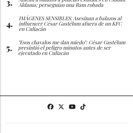
Aldama; perseguían una Ram robada
IMÁGENES SENSIBLES: Asesinan a balazos al
influencer César Gastélum afuera de un KFC
en Culiacán
"Esos chavalos me dan miedo": César Gastélum
presintió el peligro minutos antes de ser
ejecutado en Culiacán