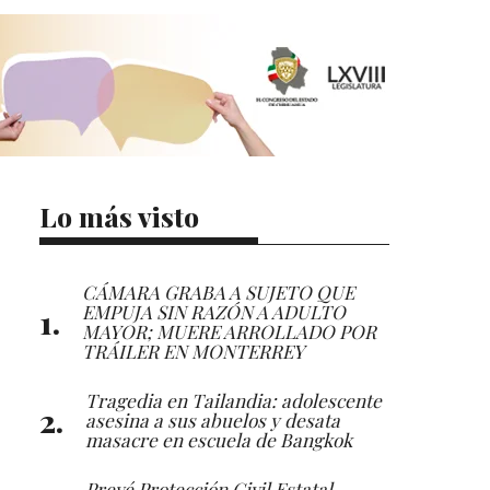
Lo más visto
CÁMARA GRABA A SUJETO QUE
EMPUJA SIN RAZÓN A ADULTO
MAYOR; MUERE ARROLLADO POR
TRÁILER EN MONTERREY
Tragedia en Tailandia: adolescente
asesina a sus abuelos y desata
masacre en escuela de Bangkok
Prevé Protección Civil Estatal