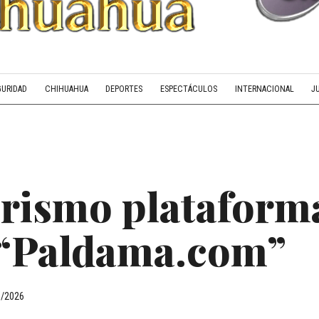
GURIDAD
CHIHUAHUA
DEPORTES
ESPECTÁCULOS
INTERNACIONAL
J
rismo plataform
“Paldama.com”
6/2026