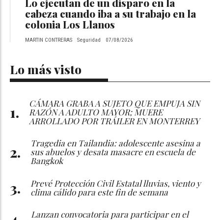
Lo ejecutan de un disparo en la
cabeza cuando iba a su trabajo en la
colonia Los Llanos
MARTIN CONTRERAS
Seguridad
07/08/2026
Lo más visto
CÁMARA GRABA A SUJETO QUE EMPUJA SIN
RAZÓN A ADULTO MAYOR; MUERE
ARROLLADO POR TRÁILER EN MONTERREY
Tragedia en Tailandia: adolescente asesina a
sus abuelos y desata masacre en escuela de
Bangkok
Prevé Protección Civil Estatal lluvias, viento y
clima cálido para este fin de semana
Lanzan convocatoria para participar en el