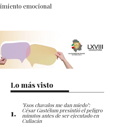
ecimiento emocional
Lo más visto
"Esos chavalos me dan miedo":
César Gastélum presintió el peligro
minutos antes de ser ejecutado en
Culiacán