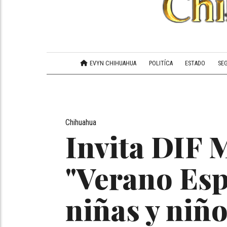
EVYN CHIHUAHUA
POLITÍCA
ESTADO
SE
Chihuahua
Invita DIF 
"Verano Esp
niñas y niñ