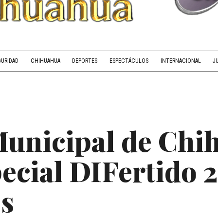
GURIDAD
CHIHUAHUA
DEPORTES
ESPECTÁCULOS
INTERNACIONAL
J
Municipal de Chi
ecial DIFertido 
os