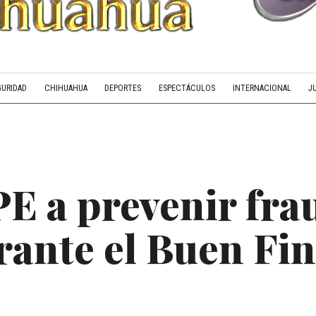
GURIDAD
CHIHUAHUA
DEPORTES
ESPECTÁCULOS
INTERNACIONAL
J
E a prevenir fra
rante el Buen Fi