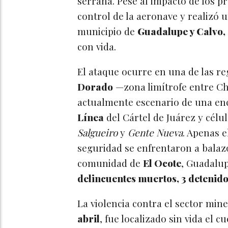
serrana. Pese al impacto de los pr
control de la aeronave y realizó 
municipio de
Guadalupe y Calvo,
con vida.
El ataque ocurre en una de las reg
Dorado
—zona limítrofe entre C
actualmente escenario de una enc
Línea
del Cártel de Juárez y célul
Salgueiro
y
Gente Nueva
. Apenas e
seguridad se enfrentaron a balaz
comunidad de
El Ocote
, Guadalup
delincuentes muertos, 3 detenido
La violencia contra el sector mine
abril
, fue localizado sin vida el 