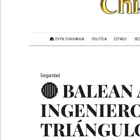
EVYN CHIHUAHUA
POLITÍCA
ESTADO
SE
Seguridad
🔴 BALEAN
INGENIERO
TRIÁNGUL