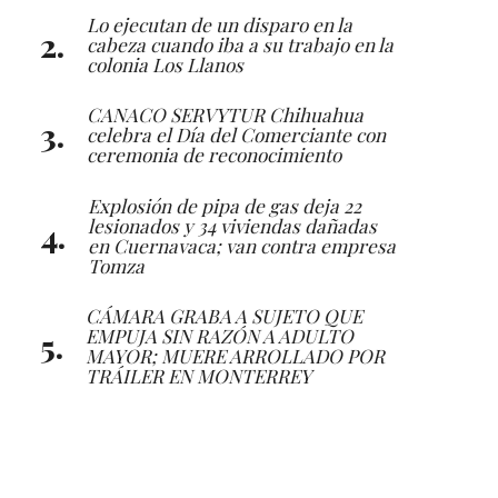
Lo ejecutan de un disparo en la
cabeza cuando iba a su trabajo en la
colonia Los Llanos
CANACO SERVYTUR Chihuahua
celebra el Día del Comerciante con
ceremonia de reconocimiento
Explosión de pipa de gas deja 22
lesionados y 34 viviendas dañadas
en Cuernavaca; van contra empresa
Tomza
CÁMARA GRABA A SUJETO QUE
EMPUJA SIN RAZÓN A ADULTO
MAYOR; MUERE ARROLLADO POR
TRÁILER EN MONTERREY