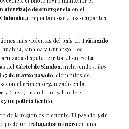
oyectiles, el piloto logró mantener el
un
aterrizaje de emergencia
en el
 Chihuahua
, reportándose a los ocupantes
iones más violentas del país. El
Triángulo
hihuahua, Sinaloa y Durango— es
arnizada disputa territorial entre
La
as del
Cártel de Sinaloa
, incluyendo a
Los
l
15 de marzo pasado
, elementos de
os con el crimen organizado en la
e y Calvo, dejando un saldo de
2
s y un policía herido
.
ro de la región es creciente. El pasado
3 de
cuerpo de un
trabajador minero
en una