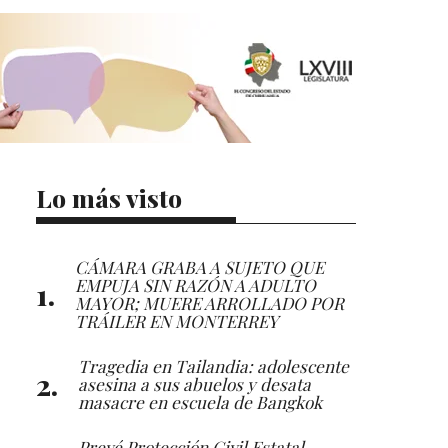
Lo más visto
CÁMARA GRABA A SUJETO QUE
EMPUJA SIN RAZÓN A ADULTO
MAYOR; MUERE ARROLLADO POR
TRÁILER EN MONTERREY
Tragedia en Tailandia: adolescente
asesina a sus abuelos y desata
masacre en escuela de Bangkok
Prevé Protección Civil Estatal