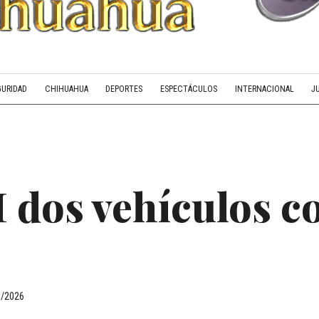
GURIDAD
CHIHUAHUA
DEPORTES
ESPECTÁCULOS
INTERNACIONAL
J
 dos vehículos c
6/2026