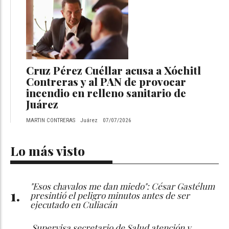
Cruz Pérez Cuéllar acusa a Xóchitl
Contreras y al PAN de provocar
incendio en relleno sanitario de
Juárez
MARTIN CONTRERAS
Juárez
07/07/2026
Lo más visto
"Esos chavalos me dan miedo": César Gastélum
presintió el peligro minutos antes de ser
ejecutado en Culiacán
Supervisa secretario de Salud atención y