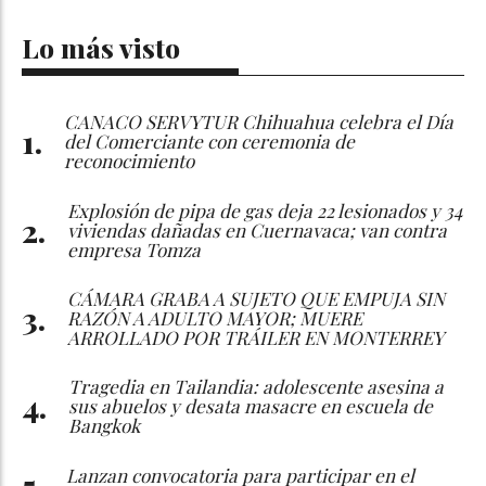
Lo más visto
CANACO SERVYTUR Chihuahua celebra el Día
del Comerciante con ceremonia de
reconocimiento
Explosión de pipa de gas deja 22 lesionados y 34
viviendas dañadas en Cuernavaca; van contra
empresa Tomza
CÁMARA GRABA A SUJETO QUE EMPUJA SIN
RAZÓN A ADULTO MAYOR; MUERE
ARROLLADO POR TRÁILER EN MONTERREY
Tragedia en Tailandia: adolescente asesina a
sus abuelos y desata masacre en escuela de
Bangkok
Lanzan convocatoria para participar en el