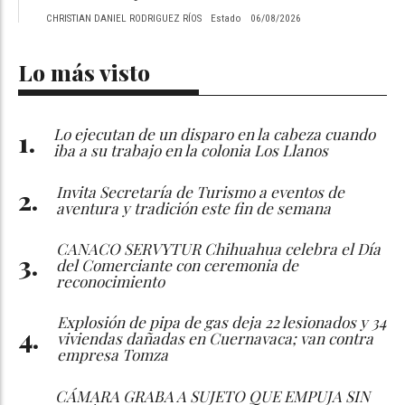
CHRISTIAN DANIEL RODRIGUEZ RÍOS
Estado
06/08/2026
Lo más visto
Lo ejecutan de un disparo en la cabeza cuando
iba a su trabajo en la colonia Los Llanos
Invita Secretaría de Turismo a eventos de
aventura y tradición este fin de semana
CANACO SERVYTUR Chihuahua celebra el Día
del Comerciante con ceremonia de
reconocimiento
Explosión de pipa de gas deja 22 lesionados y 34
viviendas dañadas en Cuernavaca; van contra
empresa Tomza
CÁMARA GRABA A SUJETO QUE EMPUJA SIN