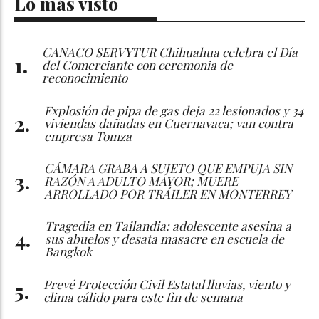
Lo más visto
CANACO SERVYTUR Chihuahua celebra el Día
del Comerciante con ceremonia de
reconocimiento
Explosión de pipa de gas deja 22 lesionados y 34
viviendas dañadas en Cuernavaca; van contra
empresa Tomza
CÁMARA GRABA A SUJETO QUE EMPUJA SIN
RAZÓN A ADULTO MAYOR; MUERE
ARROLLADO POR TRÁILER EN MONTERREY
Tragedia en Tailandia: adolescente asesina a
sus abuelos y desata masacre en escuela de
Bangkok
Prevé Protección Civil Estatal lluvias, viento y
clima cálido para este fin de semana