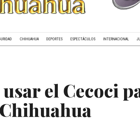
GURIDAD
CHIHUAHUA
DEPORTES
ESPECTÁCULOS
INTERNACIONAL
J
 usar el Cecoci p
n Chihuahua