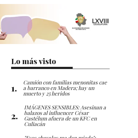
Lo más visto
Camión con familias menonitas cae
a barranco en Madera; hay un
muerto y 25 heridos
IMÁGENES SENSIBLES: Asesinan a
balazos al influencer César
Gastélum afuera de un KFC en
Culiacán
"Esos chavalos me dan miedo":