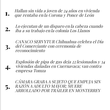
Hallan sin vida a joven de 24 años en vivienda
que rentaba en la Corona y Ponce de León
Lo ejecutan de un disparo en la cabeza cuando
iba a su trabajo en la colonia Los Llanos
CANACO SERVYTUR Chihuahua celebra el Día
del Comerciante con ceremonia de
reconocimiento
Explosión de pipa de gas deja 22 lesionados y 34
viviendas dañadas en Cuernavaca; van contra
empresa Tomza
CÁMARA GRABA A SUJETO QUE EMPUJA SIN
RAZÓN A ADULTO MAYOR; MUERE
ARROLLADO POR TRÁILER EN MONTERREY