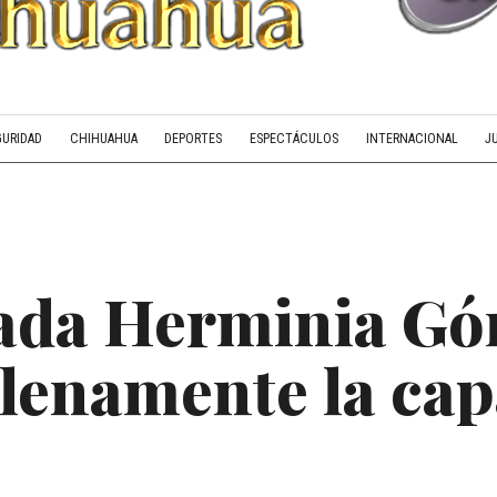
GURIDAD
CHIHUAHUA
DEPORTES
ESPECTÁCULOS
INTERNACIONAL
J
tada Herminia G
lenamente la ca