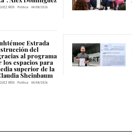
GUEZ RÍOS
Politica
04/08/2026
uhtémoc Estrada
nstrucción del
gracias al programa
 los espacios para
dia superior de la
Claudia Sheinbaum
GUEZ RÍOS
Politica
04/08/2026