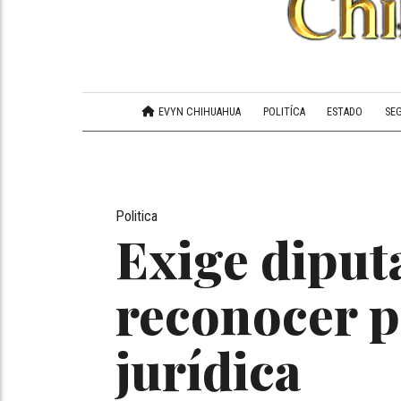
EVYN CHIHUAHUA
POLITÍCA
ESTADO
SE
Politica
Exige dipu
reconocer p
jurídica