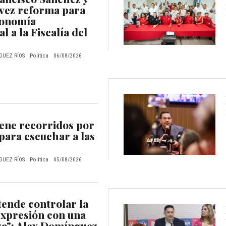
vez reforma para
tonomía
l a la Fiscalía del
GUEZ RÍOS
Politica
06/08/2026
ene recorridos por
 para escuchar a las
GUEZ RÍOS
Politica
05/08/2026
ende controlar la
expresión con una
a": Alex Domínguez