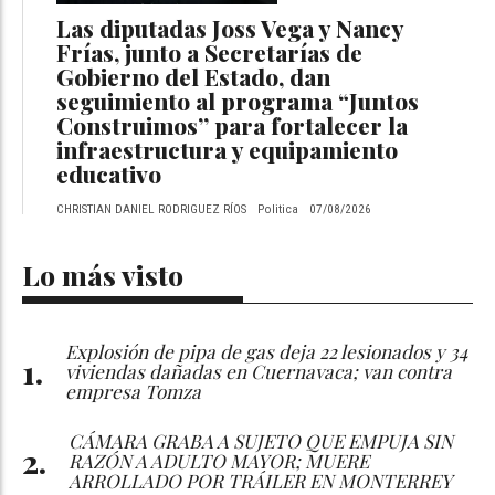
Las diputadas Joss Vega y Nancy
Frías, junto a Secretarías de
Gobierno del Estado, dan
seguimiento al programa “Juntos
Construimos” para fortalecer la
infraestructura y equipamiento
educativo
CHRISTIAN DANIEL RODRIGUEZ RÍOS
Politica
07/08/2026
Lo más visto
Explosión de pipa de gas deja 22 lesionados y 34
viviendas dañadas en Cuernavaca; van contra
empresa Tomza
CÁMARA GRABA A SUJETO QUE EMPUJA SIN
RAZÓN A ADULTO MAYOR; MUERE
ARROLLADO POR TRÁILER EN MONTERREY