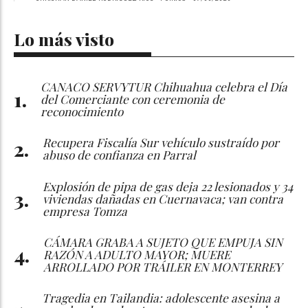
Lo más visto
CANACO SERVYTUR Chihuahua celebra el Día
del Comerciante con ceremonia de
reconocimiento
Recupera Fiscalía Sur vehículo sustraído por
abuso de confianza en Parral
Explosión de pipa de gas deja 22 lesionados y 34
viviendas dañadas en Cuernavaca; van contra
empresa Tomza
CÁMARA GRABA A SUJETO QUE EMPUJA SIN
RAZÓN A ADULTO MAYOR; MUERE
ARROLLADO POR TRÁILER EN MONTERREY
Tragedia en Tailandia: adolescente asesina a