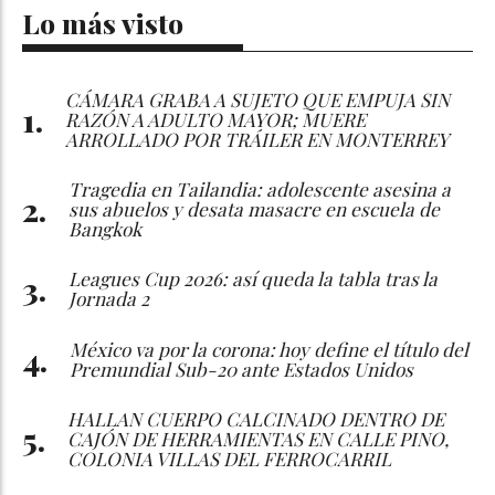
Lo más visto
CÁMARA GRABA A SUJETO QUE EMPUJA SIN
RAZÓN A ADULTO MAYOR; MUERE
ARROLLADO POR TRÁILER EN MONTERREY
Tragedia en Tailandia: adolescente asesina a
sus abuelos y desata masacre en escuela de
Bangkok
Leagues Cup 2026: así queda la tabla tras la
Jornada 2
México va por la corona: hoy define el título del
Premundial Sub-20 ante Estados Unidos
HALLAN CUERPO CALCINADO DENTRO DE
CAJÓN DE HERRAMIENTAS EN CALLE PINO,
COLONIA VILLAS DEL FERROCARRIL