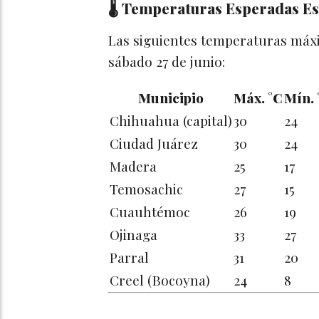
🌡️ Temperaturas Esperadas E
Las siguientes temperaturas máx
sábado 27 de junio:
Municipio
Máx. °C
Mín. 
Chihuahua (capital)
30
24
Ciudad Juárez
30
24
Madera
25
17
Temosachic
27
15
Cuauhtémoc
26
19
Ojinaga
33
27
Parral
31
20
Creel (Bocoyna)
24
8