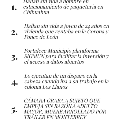
Hallan sin vida a hombre en
estacionamiento de paquetería en
Chihuahua
Hallan sin vida a joven de 24 años en
vivienda que rentaba en la Corona y
Ponce de León
Fortalece Municipio plataforma
SIGMUN para facilitar la inversión y
el acceso a datos abiertos
Lo ejecutan de un disparo en la
cabeza cuando iba a su trabajo en la
colonia Los Llanos
CÁMARA GRABA A SUJETO QUE
EMPUJA SIN RAZÓN A ADULTO
MAYOR; MUERE ARROLLADO POR
TRÁILER EN MONTERREY