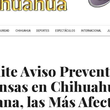
GURIDAD
CHIHUAHUA
DEPORTES
ESPECTÁCULOS
INTERNACIONAL
J
te Aviso Prevent
ensas en Chihua
ana, las Más Afec