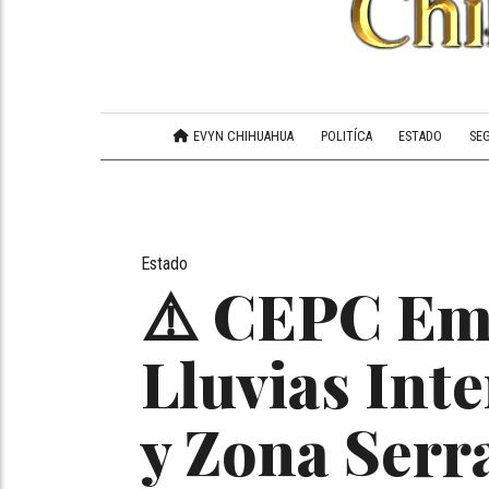
EVYN CHIHUAHUA
POLITÍCA
ESTADO
SE
Estado
⚠️ CEPC Emi
Lluvias Int
y Zona Serr