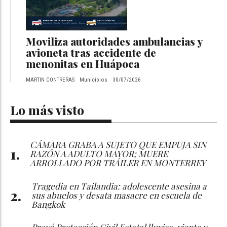
Moviliza autoridades ambulancias y
avioneta tras accidente de
menonitas en Huápoca
MARTIN CONTRERAS
Municipios
30/07/2026
Lo más visto
CÁMARA GRABA A SUJETO QUE EMPUJA SIN
RAZÓN A ADULTO MAYOR; MUERE
ARROLLADO POR TRÁILER EN MONTERREY
Tragedia en Tailandia: adolescente asesina a
sus abuelos y desata masacre en escuela de
Bangkok
Prevé Protección Civil Estatal lluvias, viento y