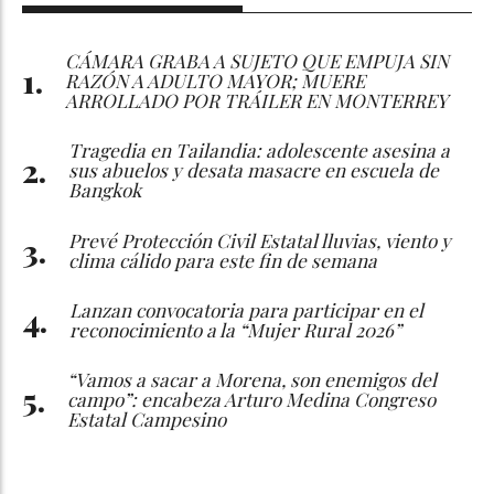
CÁMARA GRABA A SUJETO QUE EMPUJA SIN
RAZÓN A ADULTO MAYOR; MUERE
ARROLLADO POR TRÁILER EN MONTERREY
Tragedia en Tailandia: adolescente asesina a
sus abuelos y desata masacre en escuela de
Bangkok
Prevé Protección Civil Estatal lluvias, viento y
clima cálido para este fin de semana
Lanzan convocatoria para participar en el
reconocimiento a la “Mujer Rural 2026”
“Vamos a sacar a Morena, son enemigos del
campo”: encabeza Arturo Medina Congreso
Estatal Campesino